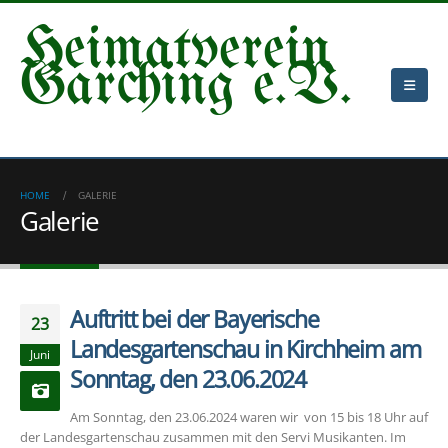
Heimatverein
Garching e.V.
HOME
GALERIE
Galerie
Auftritt bei der Bayerische
23
Landesgartenschau in Kirchheim am
Juni
Sonntag, den 23.06.2024
Am Sonntag, den 23.06.2024 waren wir von 15 bis 18 Uhr auf
der Landesgartenschau zusammen mit den Servi Musikanten.
Im