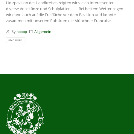
Holzpavillon des Landkreises zeigten wir vielen Interessenten
diverse Volkstänze und Schulplatter. Bei bestem Wetter zogen
wir dann auch auf die Freifläche vor dem Pavillion und konnte
zusammen mit unserem Publikum die Münchner Francaise...
By
hpopp
Allgemein
READ MORE...