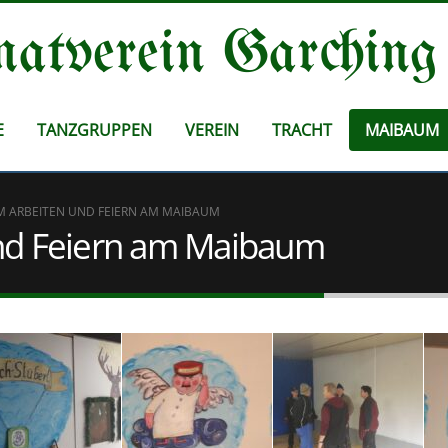
atverein Garching
E
TANZGRUPPEN
VEREIN
TRACHT
MAIBAUM
M ARBEITEN UND FEIERN AM MAIBAUM
und Feiern am Maibaum