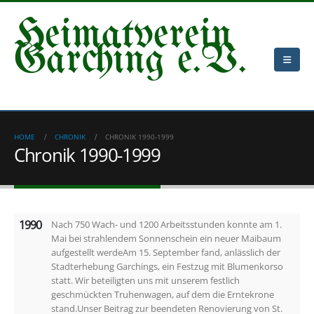
Heimatverein
Garching e.V.
HOME
CHRONIK
CHRONIK 1990-1999
Chronik 1990-1999
1990
Nach 750 Wach- und 1200 Arbeitsstunden konnte am 1.
Mai bei strahlendem Sonnenschein ein neuer Maibaum
aufgestellt werdeAm 15. September fand, anlässlich der
Stadterhebung Garchings, ein Festzug mit Blumenkorso
statt. Wir beteiligten uns mit unserem festlich
geschmückten Truhenwagen, auf dem die Erntekrone
stand.Unser Beitrag zur beendeten Renovierung von St.