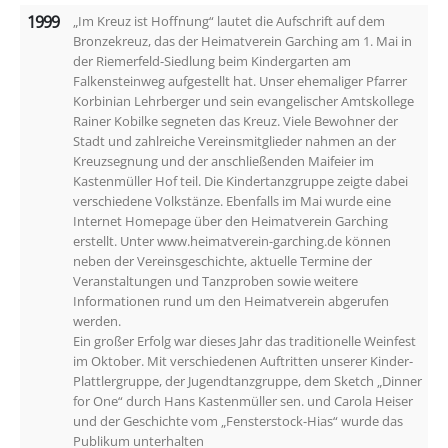
1999
„Im Kreuz ist Hoffnung“ lautet die Aufschrift auf dem
Bronzekreuz, das der Heimatverein Garching am 1. Mai in
der Riemerfeld-Siedlung beim Kindergarten am
Falkensteinweg aufgestellt hat. Unser ehemaliger Pfarrer
Korbinian Lehrberger und sein evangelischer Amtskollege
Rainer Kobilke segneten das Kreuz. Viele Bewohner der
Stadt und zahlreiche Vereinsmitglieder nahmen an der
Kreuzsegnung und der anschließenden Maifeier im
Kastenmüller Hof teil. Die Kindertanzgruppe zeigte dabei
verschiedene Volkstänze. Ebenfalls im Mai wurde eine
Internet Homepage über den Heimatverein Garching
erstellt. Unter www.heimatverein-garching.de können
neben der Vereinsgeschichte, aktuelle Termine der
Veranstaltungen und Tanzproben sowie weitere
Informationen rund um den Heimatverein abgerufen
werden.
Ein großer Erfolg war dieses Jahr das traditionelle Weinfest
im Oktober. Mit verschiedenen Auftritten unserer Kinder-
Plattlergruppe, der Jugendtanzgruppe, dem Sketch „Dinner
for One“ durch Hans Kastenmüller sen. und Carola Heiser
und der Geschichte vom „Fensterstock-Hias“ wurde das
Publikum unterhalten