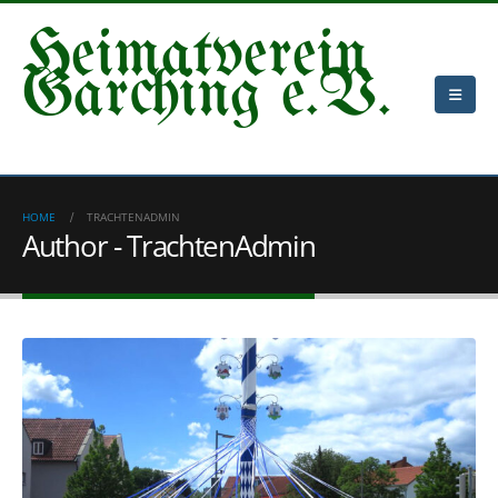
Heimatverein
Garching e.V.
HOME
TRACHTENADMIN
Author - TrachtenAdmin