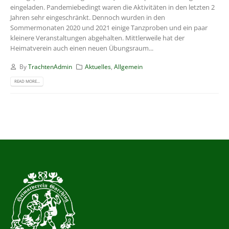
eingeladen. Pandemiebedingt waren die Aktivitäten in den letzten 2
Jahren sehr eingeschränkt. Dennoch wurden in den
Sommermonaten 2020 und 2021 einige Tanzproben und ein paar
kleinere Veranstaltungen abgehalten. Mittlerweile hat der
Heimatverein auch einen neuen Übungsraum...
By
TrachtenAdmin
Aktuelles
,
Allgemein
READ MORE...