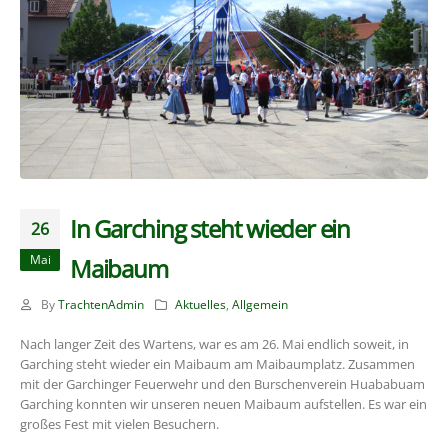
In Garching steht wieder ein
26
Mai
Maibaum
By
TrachtenAdmin
Aktuelles
,
Allgemein
Nach langer Zeit des Wartens, war es am 26. Mai endlich soweit, in
Garching steht wieder ein Maibaum am Maibaumplatz. Zusammen
mit der Garchinger Feuerwehr und den Burschenverein Huababuam
Garching konnten wir unseren neuen Maibaum aufstellen. Es war ein
großes Fest mit vielen Besuchern.