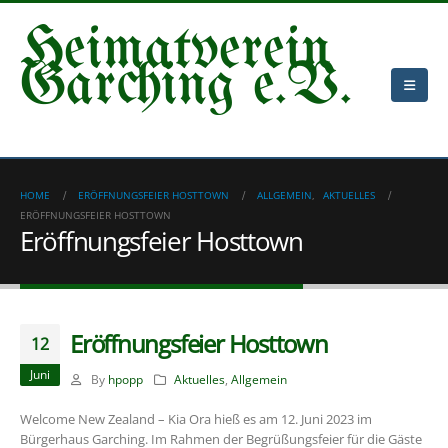
Heimatverein
Garching e.V.
HOME
ERÖFFNUNGSFEIER HOSTTOWN
ALLGEMEIN
,
AKTUELLES
ERÖFFNUNGSFEIER HOSTTOWN
Eröffnungsfeier Hosttown
Eröffnungsfeier Hosttown
12
Juni
By
hpopp
Aktuelles
,
Allgemein
Welcome New Zealand – Kia Ora hieß es am 12. Juni 2023 im
Bürgerhaus Garching. Im Rahmen der Begrüßungsfeier für die Gäste