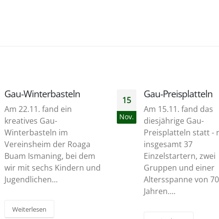
Gau-Preisplatteln
Auftritte Oid
15
29
Am 15.11. fand das
zum Oktoberf
Nov.
Sep.
diesjährige Gau-
wir wieder öft
Preisplatteln statt - mit
im Traditionsz
insgesamt 37
zusammen mi
Einzelstartern, zwei
am 29.09 
Gruppen und einer
Altersspanne von 70
Weiterlesen
Jahren....