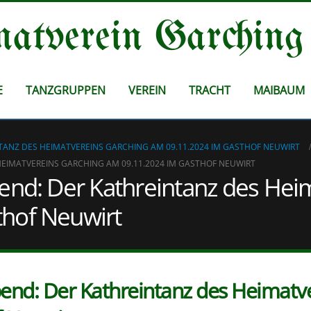
atverein Garching
E
TANZGRUPPEN
VEREIN
TRACHT
MAIBAUM
TANZ DES HEIMATVEREINS GARCHING AM 09.11.2024 IM GASTHOF NEUWIRT
HEIMATVEREINS GARCHING AM 09.11.2024 IM GASTHOF NEUWIRT
bend: Der Kathreintanz des Hei
thof Neuwirt
bend: Der Kathreintanz des Heimatv