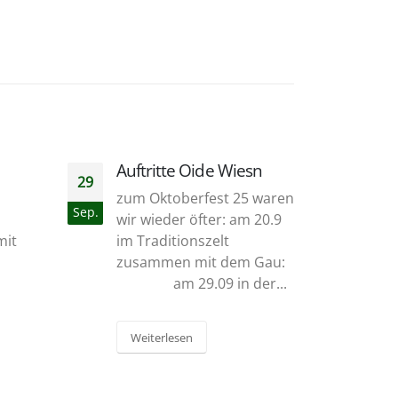
e Wiesn
Flughafen München
18
12
est 25 waren
Am 18.09. durften wir
Sep.
Sep.
er: am 20.9
gemeinsam mit unserem
elt
Gauverband einen
t dem Gau:
besonderen Auftritt am
in der...
Flughafen München
gestalten. Anlass war der
Besuch von...
Weiterlesen